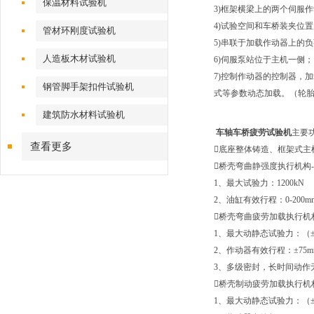
保温材料试验机
3)框架横梁上的两个伺服
4)试验空间和车桥装夹位
管材环刚度试验机
5)串联于加载作动器上的
人造板木材试验机
6)伺服泵站位于主机一侧；
7)控制作动器的控制器，
钢管脚手架扣件试验机
式等参数动态加载。（轮
建筑防水材料试验机
车轴车桥疲劳试验机
主要
查看更多
底座整体铸造、框架式主
桥壳弯曲静强度执行机构-
1、最大试验力：1200kN
2、油缸有效行程：0-200m
桥壳弯曲疲劳加载执行机
1、最大动静态试验力：（±6
2、作动器有效行程：±75mm
3、多级密封，长时间动作
桥壳制动疲劳加载执行机
1、最大动静态试验力：（±1