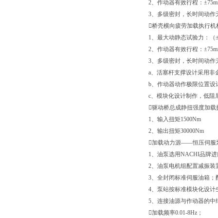
2、作动器有效行程：±75mm
3、多级密封，长时间动作
桥壳横向疲劳加载执行机
1、最大动静态试验力：（±1
2、作动器有效行程：±75mm
3、多级密封，长时间动作
a、活塞杆支撑设计采用非
b、作动器动作极限位置设
c、模块化设计制作，低阻
驱动桥总成静扭强度加载
1、输入扭矩1500Nm
2、输出扭矩30000Nm
加载动力源——恒压伺服泵
1、油泵选用NACHI品
2、油泵电机组配置减振装
3、全封闭标准伺服油箱；
4、泵站按标准模块化设计
5、连接油源与作动器的中
加载频率0.01-8Hz；