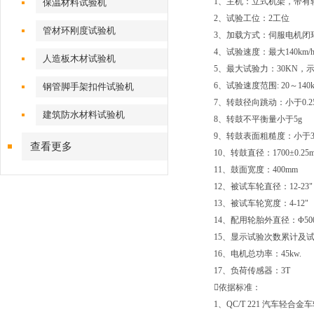
1、主机：立式机架，带有
保温材料试验机
2、试验工位：2工位
管材环刚度试验机
3、加载方式：伺服电机闭
4、试验速度：最大140km/
人造板木材试验机
5、最大试验力：30KN，示
6、试验速度范围: 20～140k
钢管脚手架扣件试验机
7、转鼓径向跳动：小于0.2
建筑防水材料试验机
8、转鼓不平衡量小于5g
9、转鼓表面粗糙度：小于3.
查看更多
10、转鼓直径：1700±0.25
11、鼓面宽度：400mm
12、被试车轮直径：12-23"
13、被试车轮宽度：4-12"
14、配用轮胎外直径：Φ500 ~
15、显示试验次数累计及试
16、电机总功率：45kw.
17、负荷传感器：3T
依据标准：
1、QC/T 221 汽车轻