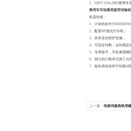
2、GB/T 5334-2005
乘用车车轮载荷疲劳试验
机器性能：
1、计算机软件为WIND
2、配置HP激光打印机；
3、具有安全防护设施；
4、可设定转数，达到规定
5、专用扳手，车轮紧固螺
6、独立的计数单元两工位
7、散热系统有利于轮毂试
上一篇：
电液伺服高铁用