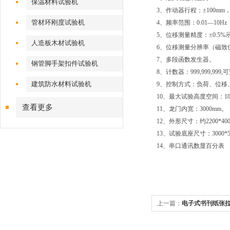
保温材料试验机
3、作动器行程：±100mm，
管材环刚度试验机
4、频率范围：0.01—10Hz 
5、位移测量精度：±0.5%
人造板木材试验机
6、位移测量分辨率（磁致位
7、多段函数发生器。
钢管脚手架扣件试验机
8、计数器：999,999,999
建筑防水材料试验机
9、控制方式：负荷、位移
10、最大试验高度空间：1
查看更多
11、龙门内宽：3000mm。
12、外形尺寸：约2200*400
13、试验底座尺寸：3000*5
14、串口通讯数显百分表
上一篇：
电子式书刊纸张