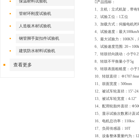
保温材料试验机
产品指标：
1、主机：立式机架，带有
管材环刚度试验机
2、试验工位：1工位
3、加载方式：伺服电机闭
人造板木材试验机
4、试验速度：最大100km/
钢管脚手架扣件试验机
5、最大试验力：100KN，示
6、试验速度范围: 20～100k
建筑防水材料试验机
7、转鼓径向跳动：小于0.2
8、转鼓不平衡量小于5g
查看更多
9、转鼓表面粗糙度：小于3.
10、转鼓直径： Φ1707.6m
11、鼓面宽度：500mm
12、被试车轮直径：15"-24.
13、被试车轮宽度：4-12"
14、配用轮胎外直径：Φ500 ~
15、显示试验次数累计及试
16、电机总功率：110kw.
17、负荷传感器：10T
18、设备整体重量约为：12