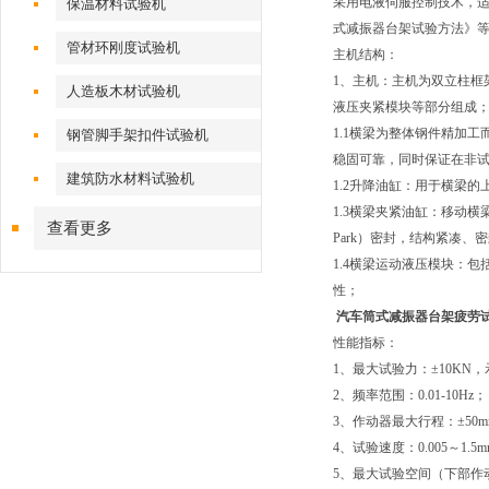
采用电液伺服控制技术，适用
保温材料试验机
式减振器台架试验方法》
管材环刚度试验机
主机结构：
1、主机：主机为双立柱框
人造板木材试验机
液压夹紧模块等部分组成
1.1横梁为整体钢件精加
钢管脚手架扣件试验机
稳固可靠，同时保证在非
建筑防水材料试验机
1.2升降油缸：用于横梁
1.3横梁夹紧油缸：移动
查看更多
Park）密封，结构紧凑、
1.4横梁运动液压模块：
性；
汽车筒式减振器台架疲劳
性能指标：
1、最大试验力：±10KN，示
2、频率范围：0.01-10Hz；
3、作动器最大行程：±50mm
4、试验速度：0.005～1.5m
5、最大试验空间（下部作动