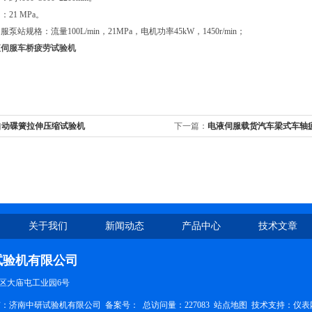
：21 MPa。
泵站规格：流量100L/min，21MPa，电机功率45kW，1450r/min；
液伺服车桥疲劳试验机
自动碟簧拉伸压缩试验机
下一篇：
电液伺服载货汽车梁式车轴
关于我们
新闻动态
产品中心
技术文章
试验机有限公司
区大庙屯工业园6号
权所有：济南中研试验机有限公司
备案号：
总访问量：227083
站点地图
技术支持：
仪表