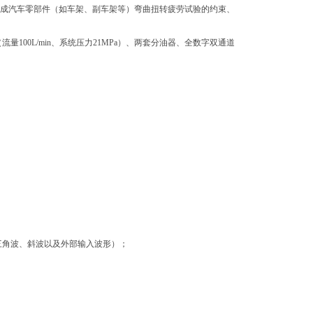
能完成汽车零部件（如车架、副车架等）弯曲扭转疲劳试验的约束、
量100L/min、系统压力21MPa）、两套分油器、全数字双通道
三角波、斜波以及外部输入波形）；