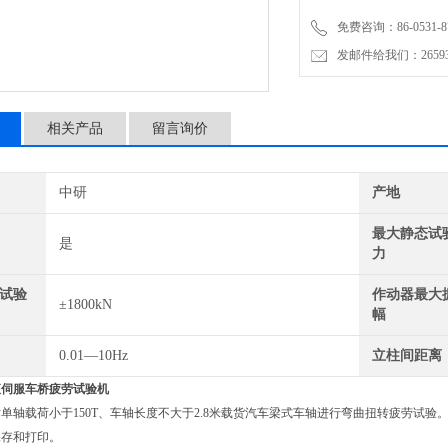
免费咨询：86-0531-87
发邮件给我们：2659367
相关产品
留言询价
中研
产地
最大静态试
是
力
试验
作动器最大
±1800kN
幅
0.01—10Hz
立柱间距离
液伺服车桥疲劳试验机
单轴载荷小于150T、车轴长度不大于2.8米载货汽车梁式车轴进行弯曲扭转疲劳试
保存和打印。