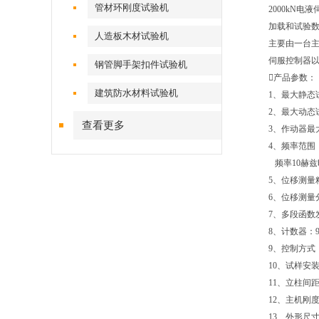
管材环刚度试验机
2000kN
加载和试验
人造板木材试验机
主要由一台主
伺服控制器
钢管脚手架扣件试验机
产品参数：
建筑防水材料试验机
1、最大静态试
2、最大动态
查看更多
3、作动器最大
4、频率范围：
频率10赫兹时
5、位移测量
6、位移测量
7、多段函数
8、计数器：99
9、控制方
10、试样安
11、立柱间距
12、主机刚度：
13、外形尺寸：