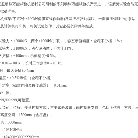
电液伺服动静万能试验机是我公司研制的系列动静万能试验机产品之一。该疲劳试验台
数据处理等。
机框架(下置2个±100kN伺服直线作动器)及其液压驱动模块、一套恒压伺服中心泵站（流
以及计算机打印机、相关试验软件、其它必要的附件等组成。
验力：±2000kN（两个±1000kN并联），静态示值精度：全程不分档 ±1%；
试验力：±1800kN；动态波动度：不大于±1%。
振幅：±100mm，示值精度±0.5%。
0.01—10Hz ，长时工作频率0～10Hz。
，最大振幅±0.4mm
精度：±0.5%示值 （全程不分档）
分辨率（磁致伸缩位移传感器）：0.01mm。
发生器。
9,999,999,可预置。
式：负荷、位移、变形控制方式，主要试验波形：由控制器支持（包括正弦波、方波、
装高度空间：1500mm（含压盘）。
离：3000mm。
10*108N/mm.
约4000*3000*2200mm。