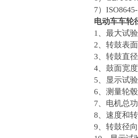
7）ISO86
电动车车轮
1、最大试验
2、转鼓表面线
3、转鼓直径：1
4、鼓面宽度
5、显示试验
6、测量轮毂范
7、电机总功率
8、速度和转
9、转鼓径向