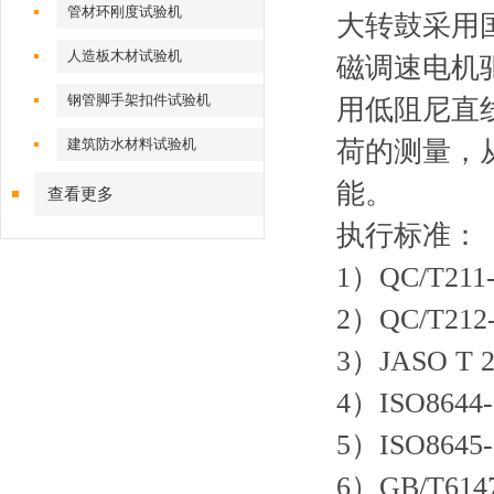
管材环刚度试验机
大转鼓采用
人造板木材试验机
磁调速电机
钢管脚手架扣件试验机
用低阻尼直
建筑防水材料试验机
荷的测量，
能。
查看更多
执行标准：
1）QC/T
2）QC/T
3）JASO 
4）ISO86
5）ISO86
6）GB/T