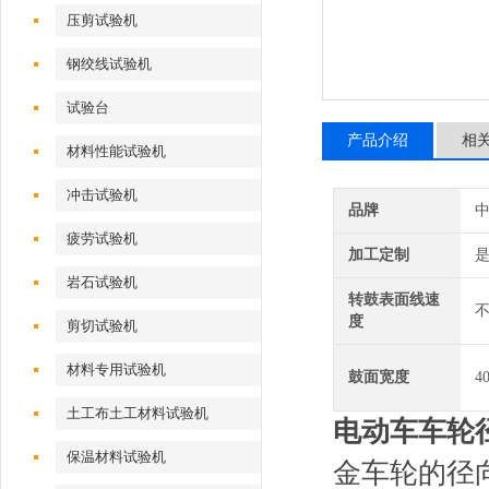
压剪试验机
钢绞线试验机
试验台
产品介绍
相
材料性能试验机
冲击试验机
品牌
疲劳试验机
加工定制
岩石试验机
转鼓表面线速
不
度
剪切试验机
材料专用试验机
鼓面宽度
4
土工布土工材料试验机
电动车车轮
保温材料试验机
金车轮的径