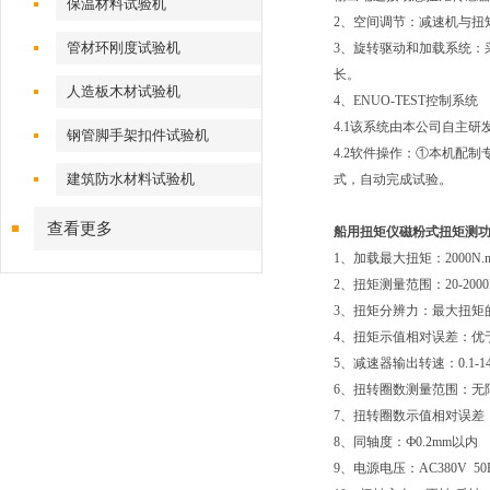
保温材料试验机
2、空间调节：减速机与扭
管材环刚度试验机
3、旋转驱动和加载系统：
长。
人造板木材试验机
4、ENUO-TEST控制系统
4.1该系统由本公司自主
钢管脚手架扣件试验机
4.2软件操作：①本机配
建筑防水材料试验机
式，自动完成试验。
查看更多
船用扭矩仪磁粉式扭矩测
1、加载最大扭矩：2000N.
2、扭矩测量范围：20-2000
3、扭矩分辨力：最大扭矩的1
4、扭矩示值相对误差：优于
5、减速器输出转速：0.1-14
6、扭转圈数测量范围：无
7、扭转圈数示值相对误差
8、同轴度：Ф0.2mm以内
9、电源电压：AC380V 50