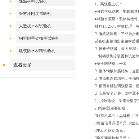
保温材料试验机
1、高强度主机：
●卧式主机结构，电机减速
管材环刚度试验机
●试验台底座：整体铸造件
人造板木材试验机
材料 HT250，时效处理
 电机减速机：三相异步
钢管脚手架扣件试验机
试验机主轴输出主轴材质采
 扭矩传感器：最大量程：+/
建筑防水材料试验机
制动鼓风冷装置和试验除
●安全防护罩：一套
查看更多
 整体钢板加筋结构，全
 电动掀盖式结构，手动
 预留有机玻璃观察窗，
 安装安全开关，防护罩
2、
控制系统：采用全数字
2.1控制器主要组成：
计算机单元：品牌机；19"
两路信号调理单元（扭矩
电动机驱动单元；
刹车驱动控制单元；