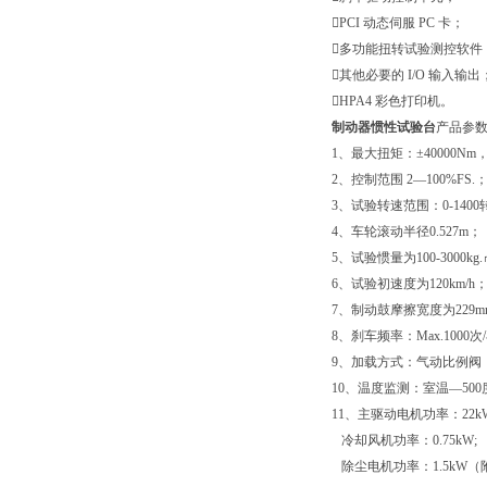
PCI 动态伺服 PC 卡；
多功能扭转试验测控软件
其他必要的 I/O 输入输出
HPA4 彩色打印机。
制动器惯性试验台
产品参
1、最大扭矩：±40000Nm
2、控制范围 2—100%FS.
3、试验转速范围：0-1400
4、车轮滚动半径0.527m；
5、试验惯量为100-3000kg
6、试验初速度为120km/h
7、制动鼓摩擦宽度为229m
8、刹车频率：Max.1000次
9、加载方式：气动比例阀，
10、温度监测：室温—500
11、主驱动电机功率：22kW
冷却风机功率：0.75kW;
除尘电机功率：1.5kW