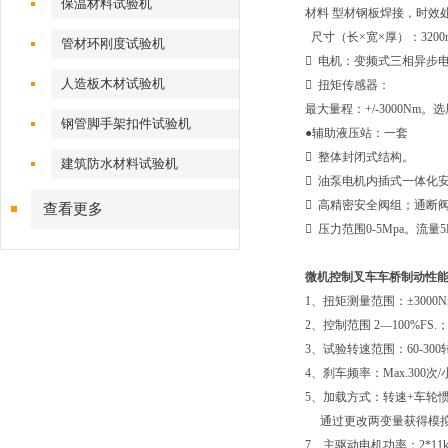
保温材料试验机
材料 型材钢板焊接，时效
尺寸（长×宽×厚）：3200mm
管材环刚度试验机
 电机：变频式三相异步
人造板木材试验机
 扭矩传感器：
最大量程：+/-3000Nm。
钢管脚手架扣件试验机
●辅助液压站：一套
 整体封闭式结构。
建筑防水材料试验机
 油泵电机内插式一体化
 高精密安全阀组；通断
查看更多
 压力范围0-5Mpa。流量5L
微机控制叉车车桥制动性
1、扭矩测量范围：±3000
2、控制范围 2—100%FS.
3、试验转速范围：60-300
4、刹车频率：Max.300次
5、加载方式：转速+车轮
通过更改两变量获得模
7、主驱动电机功率：2*11k