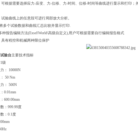
择：可根据需要选择应力-应变、力-位移、力-时间、位移-时间等曲线进行显示和打
。
析：试验曲线上的任意段可进行局部放大分析。
处理:将多个试验数据和曲线汇总比较并显示打印.
:多种报告编辑方法(Exsel\World\高级自定义),用户可根据需要自行编辑报告格式
护：具有程控和机械两种限位保护
扭试验台
主要技术指标
1级
： 10000N
 50 Nm
： 500N
0.01mm
600.00mm
：999.99度
数：0.1度
00mm
0Hz