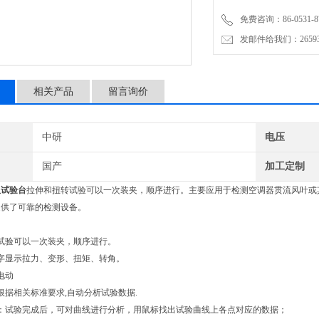
免费咨询：86-0531-87
发邮件给我们：2659367
相关产品
留言询价
中研
电压
国产
加工定制
扭试验台
拉伸和扭转试验可以一次装夹，顺序进行。主要应用于检测空调器贯流风叶或
提供了可靠的检测设备。
试验可以一次装夹，顺序进行。
字显示拉力、变形、扭矩、转角。
电动
析:根据相关标准要求,自动分析试验数据.
遍历：试验完成后，可对曲线进行分析，用鼠标找出试验曲线上各点对应的数据；