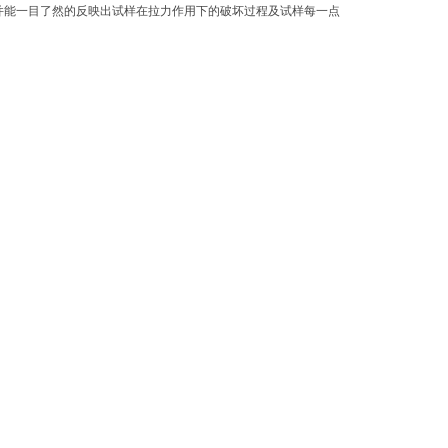
印；并能一目了然的反映出试样在拉力作用下的破坏过程及试样每一点