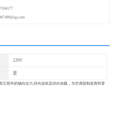
104177
489@qq.com
220V
是
其它部件的轴向拉力,径向扭矩及径向加载，为空调器制造商和零