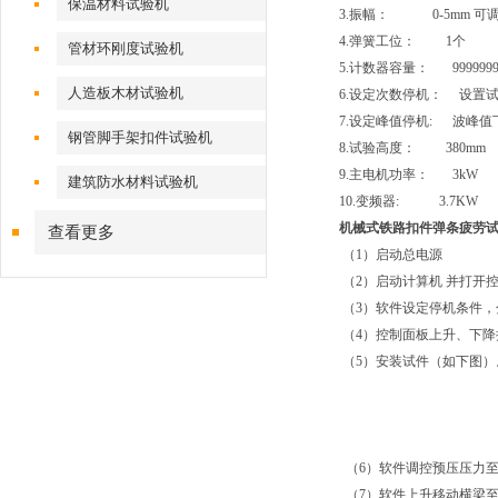
保温材料试验机
3.
振幅： 0-5mm 可
4.
弹簧工位： 1个
管材环刚度试验机
5.
计数器容量： 9999999
人造板木材试验机
6.
设定次数停机： 设置试
7.
设定峰值停机: 波峰值
钢管脚手架扣件试验机
8.
试验高度： 380mm
9.
主电机功率： 3kW
建筑防水材料试验机
10.变频器: 3.7KW
机械式铁路扣
件弹条疲劳
查看更多
（1）启动总电源
（2）启动计算机 并打开
（3）软件设定停机条件，
（4）控制面板上升、下降
（5）安装试件（如下图）
（6）软件调控预压压力至
（7）软件上升移动横梁至