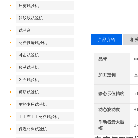
压剪试验机
钢绞线试验机
试验台
产品介绍
相
材料性能试验机
冲击试验机
品牌
疲劳试验机
加工定制
岩石试验机
剪切试验机
静态示值精度
±
材料专用试验机
动态波动度
±
土工布土工材料试验机
作动器最大振
±
幅
保温材料试验机