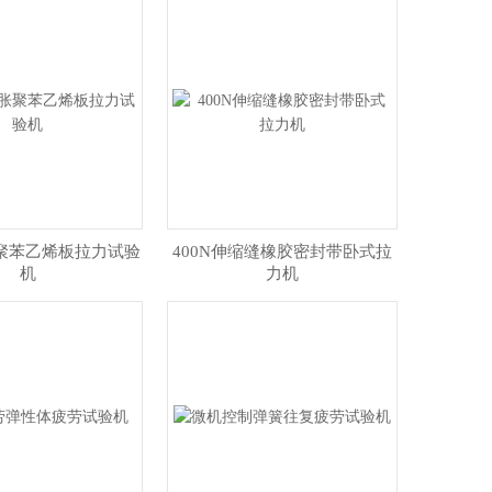
胀聚苯乙烯板拉力试验
400N伸缩缝橡胶密封带卧式拉
机
力机