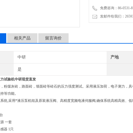
免费咨询：86-0531-87
发邮件给我们：2659367
相关产品
留言询价
中研
产地
是
压力试验机
中研现货直发
砖，粉煤灰砖，路面砖，墙面砖等砖石的压力强度测试。采用液压加荷，电子测力，具
保持等功能。
系统,采用*液压泵机组及原装液压阀、高精度宽频电液伺服阀,确保系统高精高效、低
台
源 一套
感器 1只