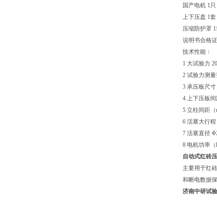
国产电机 1只
上下压盘 1套
压缩防护罩 1
说明书合格证
技术性能：
1 大试验力 200
2 试验力测量
3 承压板尺寸（
4 上下压板间
5 立柱间距（m
6 活塞大行程 
7 活塞直径 Φ
8 电机功率（
自动式
红砖
主要用于红
和断电数据
济南中研试