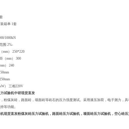
套
装箱单 1套
0/1000kN
范围 2%-
mm） 250*220
距（mm） 300
m） 240
50mm
250mm
kW） 三相220V
压力试验机
中研现货直发
砖，粉煤灰砖，路面砖，墙面砖等砖石的压力强度测试。采用液压加荷，电子测力，具
保持等功能。
验机现货直发粉煤灰砖压力试验机，路面砖压力试验机，墙面砖压力试验机，空心砖压