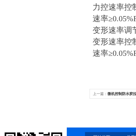
力控速率控制
速率≥0.05
变形速率调节范
变形速率控制
速率≥0.05
上一篇：
微机控制防水胶