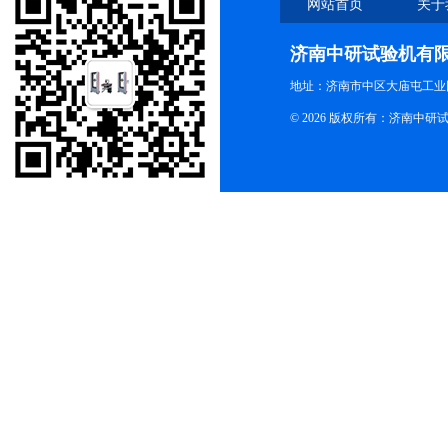
网站首页
关于
济南中研试验机有
地址：济南市中区大庙屯工业
© 2026 版权所有：济南中