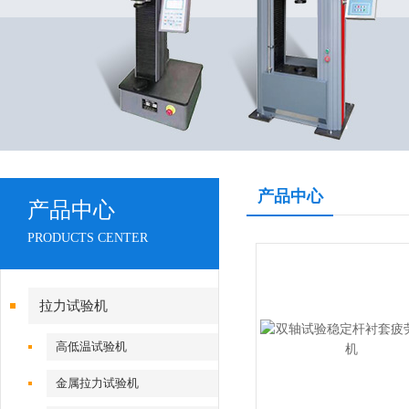
产品中心
产品中心
PRODUCTS CENTER
拉力试验机
高低温试验机
金属拉力试验机