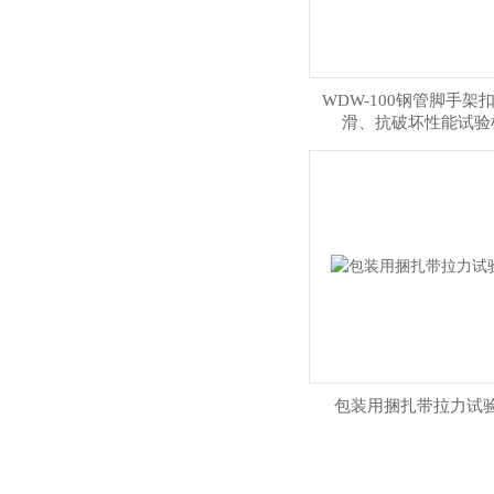
WDW-100钢管脚手架
滑、抗破坏性能试验
包装用捆扎带拉力试