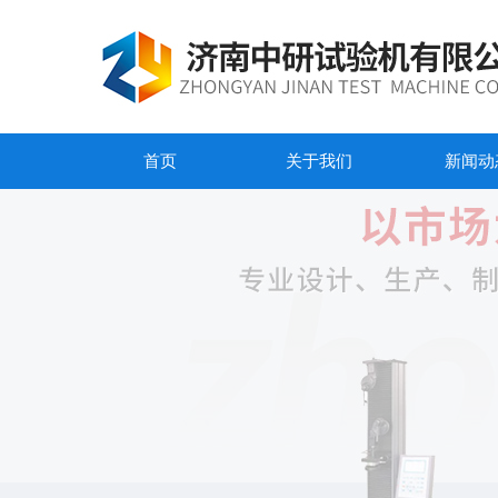
首页
关于我们
新闻动