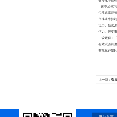
变形速率控
速率≥0.05
位移速率调
位移速率控
恒力、恒变
恒力、恒变
设定值＜10
有效试验跨
有效拉伸空
上一篇：
数