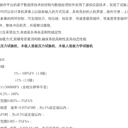
ws为操作平台的基于数据库技术的控制与数据处理软件采用了虚拟仪器技术，实现了试
作均可以在计算机屏幕上以鼠标输入的方式完成，具有良好的人机界面，操作方便；上
等参量的闭环控制，可实现恒力、恒位移、恒应变、等速度载荷循环、等速度变形循环
构，整体冲压机壳，外观整洁雅致。
杠仅承受拉力,有效延长寿命及刚性稳定性.
加载方式,双螺母背紧消间隙,确保系统高刚性及高动态性能.
板压力试验机
、木板人造板压力试验机、木板人造板力学试验机
0kN
.0级
围
1%～100%FS（1.0级）
差
±1%（1.0级）
率
1/±500000FS（全程分辨率不变）
围
0.2%～100%
节范围
0.005%～5%FS/S
制精度
速率<0.05%FS时，为±1%设定值以内；
%FS时，为±0.5%设定值以内；
节范围
0.005～5%FS/s；