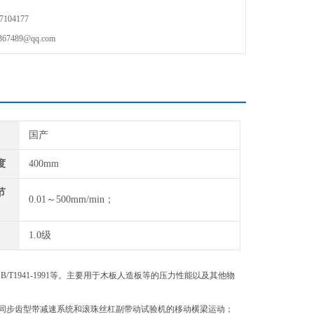
104177
489@qq.com
国产
度
400mm
节
0.01～500mm/min；
1.0级
7-1991 、GB/T1941-1991等。主要用于木板人造板等的压力性能以及其他物
同步齿型带减速系统和滚珠丝杠副带动试验机的移动横梁运动；