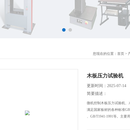
您现在的位置：
首页
>
木板压力试验机
更新时间：2025-07-14
简要描述：
微机控制木板压力试验机、
满足国家板材的各种标准GB/T17657-
、GB/T1941-1991