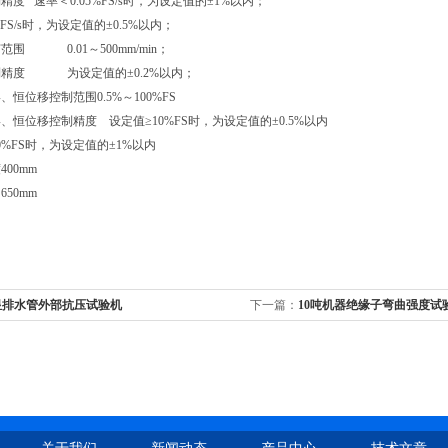
制精度
速率＜0.05%FS/s时，为设定值的±1%以内；
%FS/s时，为设定值的±0.5%以内；
节范围
0.01～500mm/min；
制精度
为设定值的±0.2%以内；
形、恒位移控制范围
0.5%～100%FS
形、恒位移控制精度
设定值≥10%FS时，为设定值的±0.5%以内
%FS时，为设定值的±1%以内
度
400mm
间
650mm
显排水管外部抗压试验机
下一篇：
10吨机器绝缘子弯曲强度试