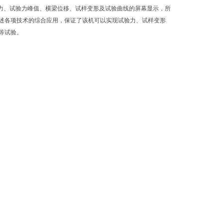
验力、试验力峰值、横梁位移、试样变形及试验曲线的屏幕显示，所
述各项技术的综合应用，保证了该机可以实现试验力、试样变形
等试验。