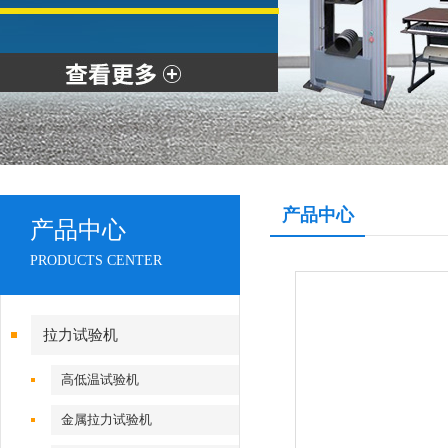
产品中心
产品中心
PRODUCTS CENTER
拉力试验机
高低温试验机
金属拉力试验机