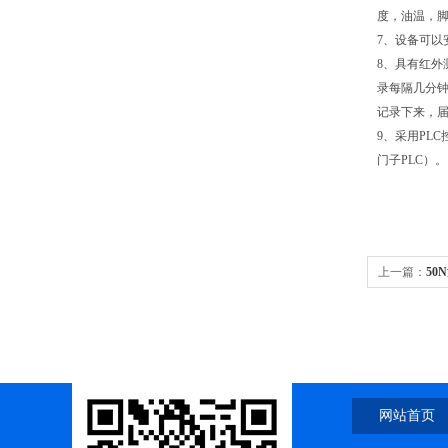
度，油温，脚
7、设备可
8、具有红
录每隔几分钟
记录下来，届
9、采用PL
门子PLC）
上一篇：
50
网站首页