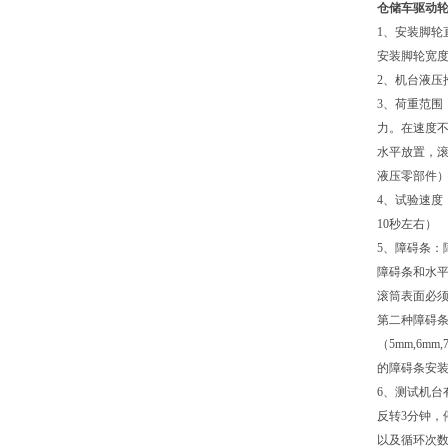
仓储车驱动
1、安装脚轮
安装脚轮宽度
2、机台液压
3、荷重范围
力。在速度
水平放置，滚
液压零部件）
4、试验速度：
10秒左右）
5、障碍条：
障碍条和水平面
滚筒表面必须
第二种障碍条
（5mm,6m
的障碍条安
6、测试机台
反转3分钟，
以及循环次