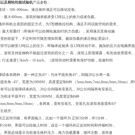
轮以及脚轮性能试验机
产品参数：
直径：100~600mm。液压推杆满足可以移动安装。
：最大400mm。滚筒的轴承能承受12吨以上的推力或者负载。
推杆和机台底部的固定方式，为T型槽推拉结构，满足不同试验空间的需求。
：最大荷重8T（即推杆可以给脚轮施加8T的力负载），采用液压泵推动施
不变的前提下，不定时间可随意增加荷重。施加负载的液压推缸需设计。
筒可以耐受12吨以上的压力，即轴承处能承 压12吨转动不坏。施加的压力在电脑界
。滚筒支持处钢构不能超过滚筒的四分之一 高，滚筒上部需裸露，有其他使用需求。
行走速度1.5km/h ~ 16 km/h。（滚筒转动时需要有保护功能，加速时间
障碍条有两种，第一种正负45°：与水平面夹角45°，间隔20公分再一条
夹角 -45°。宽度为100MM，高度需定制6种 （5mm,6mm,7mm,8mm,9mm,10mm
有可以安装障碍条的孔，20公分间隔有安装孔，30公分间隔再有安装孔。
为和水平面平行，宽度为100MM，高度需定制6种
m,7mm,8mm,9mm,10mm），各两条，需有安装孔，安装孔在滚筒表面需和45°
装孔错开。
有正反转功能，有界面输入，比如一个循环为 正转3分钟，停1分钟，
停1分钟。界面可以给输入时间，设定一个循环的正反转时间和停顿时间，
数。界面必须显示当前液压推杆压力，推力负载重量，循环次数，滚筒速