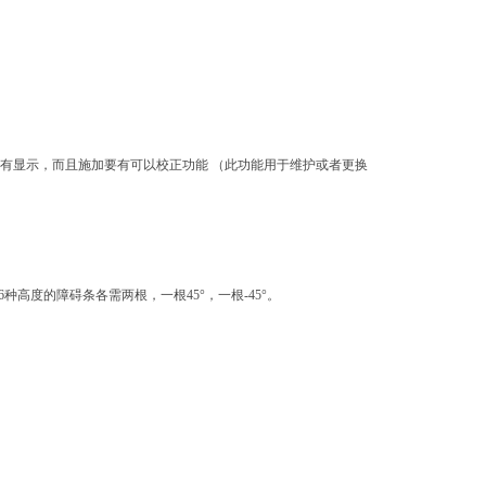
面有显示，而且施加要有可以校正功能 （此功能用于维护或者更换
）,即6种高度的障碍条各需两根，一根45°，一根-45°。