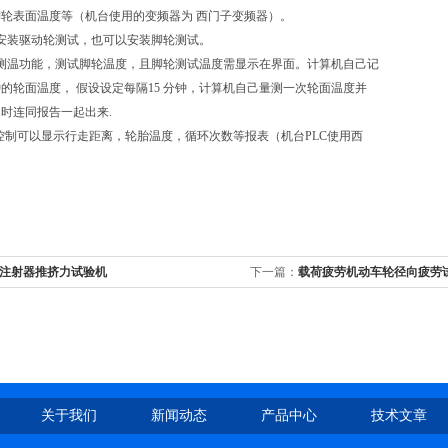
轮表面温度等（机台使用的变频器为 西门子变频器）。
以安装驱动轮测试，也可以安装脚轮测试。
外测温功能，测试脚轮温度，且脚轮测试温度需显示在界面。计算机自己记
的轮面温度， 假设设定每隔15 分钟，计算机自己量测一次轮面温度并
时连同报告一起出来.
C控制可以显示行走距离，轮胎温度，循环次数等报表（机台PLC使用西
。
N注射器推挤力试验机
下一篇：
载荷疲劳机动车轮径向疲劳
关于我们
新闻动态
产品中心
技术文章