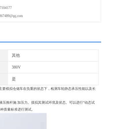
104177
489@qq.com
其他
380V
是
2011 设计。主要模拟仓储车在负重的状态下，检测车轮静态承压性能以及长
压推杆施 加压力。摸拟其测试环境及状态。可以进行“动态试
各种质量标准进行测试。