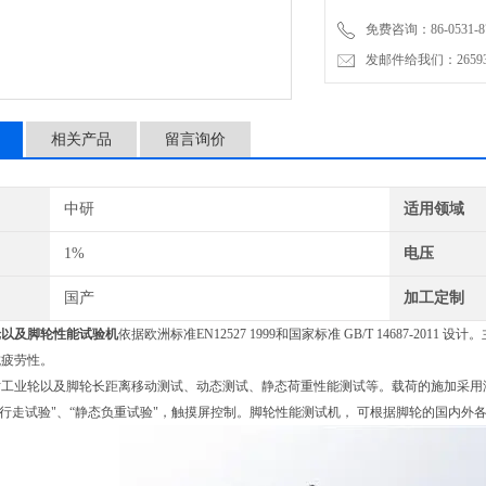
免费咨询：86-0531-87
发邮件给我们：2659367
相关产品
留言询价
中研
适用领域
1%
电压
国产
加工定制
轮以及脚轮性能试验机
依据欧洲标准EN12527 1999和国家标准 GB/T 14687-
抗疲劳性。
工业轮以及脚轮长距离移动测试、动态测试、静态荷重性能测试等。载荷的施加采用液
离行走试验"、“静态负重试验"，触摸屏控制。脚轮性能测试机， 可根据脚轮的国内外