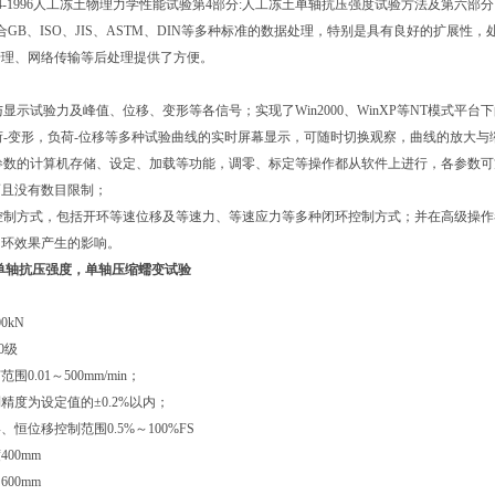
593.4-1996人工冻土物理力学性能试验第4部分:人工冻土单轴抗压强度试验方法及第
合GB、ISO、JIS、ASTM、DIN等多种标准的数据处理，特别是具有良好的扩展性
管理、网络传输等后处理提供了方便。
量与显示试验力及峰值、位移、变形等各信号；实现了Win2000、WinXP等NT模式
负荷-变形，负荷-位移等多种试验曲线的实时屏幕显示，可随时切换观察，曲线的放大
验参数的计算机存储、设定、加载等功能，调零、标定等操作都从软件上进行，各参数
而且没有数目限制；
种控制方式，包括开环等速位移及等速力、等速应力等多种闭环控制方式；并在高级操
闭环效果产生的影响。
-单轴抗压强度，单轴压缩蠕变试验
00kN
.0级
节范围
0.01～500mm/min；
制精度
为设定值的±0.2%以内；
形、恒位移控制范围
0.5%～100%FS
度
400mm
间
600mm