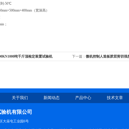
到-50℃
50mm×500mm×400mm（宽深高）
℃
min；
000KN1000吨千斤顶检定装置试验机
下一篇：
微机控制人造板胶层剪切强
关于我们
新闻动态
产品中心
技术文章
试验机有限公司
区大庙屯工业园6号