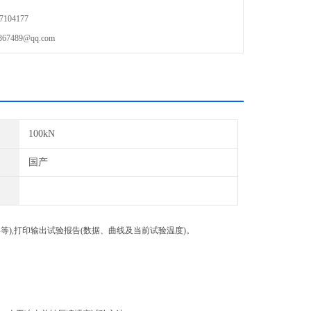
104177
489@qq.com
100kN
国产
),打印输出试验报告(数据、曲线及当前试验温度)。