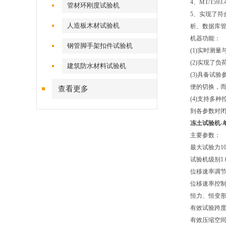
4、MT/T
管材环刚度试验机
5、实现了符
人造板木材试验机
析、数据库
机器功能：
钢管脚手架扣件试验机
(1)实时测
(2)实现了
建筑防水材料试验机
(3)具备试
便的切换，
查看更多
(4)支持多
到各参数对
冻土试验机
主要参数：
最大试验力
1
试验机级别
1
位移速率调
位移速率控
恒力、恒变
有效试验跨
有效压缩空