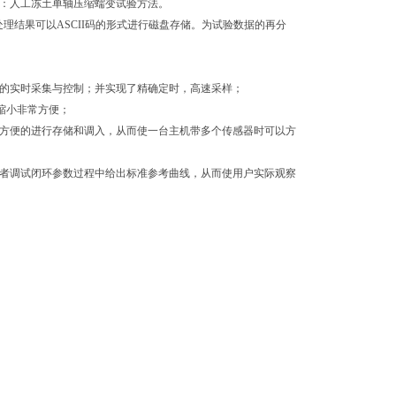
六部分：人工冻土单轴压缩蠕变试验方法。
，处理结果可以ASCII码的形式进行磁盘存储。为试验数据的再分
平台下的实时采集与控制；并实现了精确定时，高速采样；
与缩小非常方便；
可方便的进行存储和调入，从而使一台主机带多个传感器时可以方
作者调试闭环参数过程中给出标准参考曲线，从而使用户实际观察