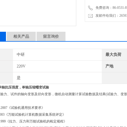
免费咨询：86-0531-87
发邮件给我们：2659367
相关产品
留言询价
中研
最大负荷
220V
产地
是
-单轴抗压强度，单轴压缩蠕变试验
验力、试件的轴向变形及径向变形，微机自动测量计算试验数据及结果(试验力、变形等
11-2007《试验机通用技术要求》
03-2003《万能试验机计算机数据采集系统评定》
9－1999《拉力、压力和万能试验机的检定规程》