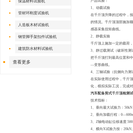
产品试验：
保温材料试验机
1、动载试验
管材环刚度试验机
在千斤顶升降的过程中，按
的情况。千斤顶顶部施加
人造板木材试验机
感器采集扭矩曲线。
2、静载实验
钢管脚手架扣件试验机
千斤顶上施加一定的载荷，
建筑防水材料试验机
3、静过载测试（破坏性测
把千斤顶打到最高位置和中
查看更多
—变形曲线。
4、三轴试验（抗侧向力测
在实际使用过程中，千斤顶
化，模拟实际工况，完成对
汽车配备剪式千斤顶检测
技术指标：
1、垂向最大试验力：50kN
2、垂向加载行程：0—600
3、Z轴电动缸位移速度:500m
4、横向X试验力按：20kN;