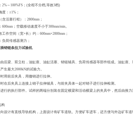
2%～100%FS；(全程不分档,等效3档)
确度：±1%；
（含活塞行程）：2800mm；
600mm；空载移动速度不小于300mm/min。
工作空间（宽×长）约：600mm×2800mm；
：负荷传感器测力；
车插销链条拉力试验机
要由后梁、双立柱，油缸座、油缸活塞、销链辅具、负荷传感器等部件组成。油缸座、
产生最大2000kN的试验力。
测时用前后夹具，用撤销进行拉伸。
测时在后夹具上连接上销子拉伸辅具，与前夹具体一起对销子进行拉伸检测。
验进行的执行部件。试样的两端分别装在固定横梁和活动横梁上的夹具中，然后由推力
机构
方向设计有直线导轨机构，上面设计有矿车道轨。方便矿车进车，还方便与外边矿车道