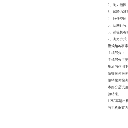
2、测力范围：
3、试验力准
4、拉伸空间
5、活塞行程：
6、试验机有效
7、测力方式
卧式结构
矿
主机部分：
主机部分主
压油的作用下
做链拉伸检
做销拉伸检
本部分是试
验结束。
1.2矿车进出
与主机垂直