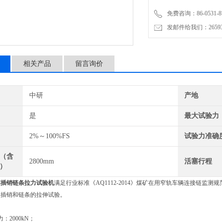
免费咨询：86-0531-87
发邮件给我们：2659367
相关产品
留言询价
中研
产地
是
最大试验力
2%～100%FS
试验力准确
（含
2800mm
活塞行程
）
车插销链条拉力试验机
满足行业标准《AQ1112-2014》煤矿在用窄轨车辆连接链监测规
车插销和链条的拉伸试验。
：2000kN；