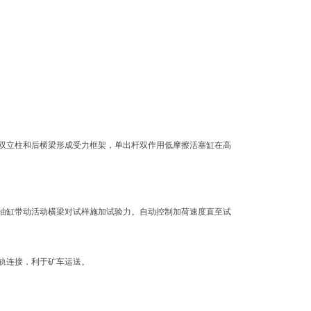
双立柱和后横梁形成受力框架，单出杆双作用低摩擦活塞缸在高
油缸带动活动横梁对试样施加试验力。自动控制加荷速度直至试
轨连接，利于矿车运送。