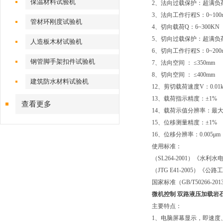
保温材料试验机
2、法向过载保护：超满负
3、法向工作行程S：0~100
管材环刚度试验机
4、切向载荷Q：6~300KN（
5、切向过载保护：超满负
人造板木材试验机
6、切向工作行程S：0~200
钢管脚手架扣件试验机
7、法向空间 ： ≤350mm
8、切向空间 ： ≤400mm
建筑防水材料试验机
12、剪切载荷速度V：0.01k
13、载荷指示精度：±1%
查看更多
14、载荷示值分辨率：最大试验
15、位移测量精度：±1%
16、位移分辨率：0.005μm
使用标准：
（SL264-2001）《水
（JTG E41-2005）《
国家标准（GB/T50266-
微机控制
双路液压加载岩
主要特点：
1、电脑屏幕显示，即速度