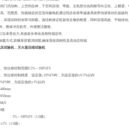
空间门式结构，上空间拉伸，下空间压缩、弯曲。主机部分由四根导向立柱、上横梁、
度高、范围宽、性能稳定的交流伺服电机通过同步齿形带减速系统带动滚珠丝杠副旋转
动，实现试样的加荷与卸载。该结构保证机架有足够的刚度，同时实现高效、平稳传动
构，整体冲压机壳，外观整洁雅致。
杠仅承受拉力,有效延长寿命及刚性稳定性.
加载方式,双螺母背紧消间隙,确保系统高刚性及高动态性能.
抗压试验机
，灭火器压缩试验机
形、恒位移控制范围
0.5%～100%FS
形、恒位移控制精度
设定值≥10%FS时，为设定值的±0.5%以内
%FS时，为设定值的±1%以内
度
400mm
间
650mm
00kN
.0级
围
1%～100%FS（1.0级）
差
±1%（1.0级）