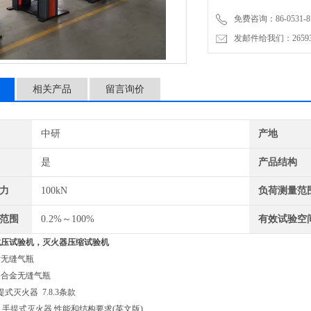
免费咨询：86-0531-87
发邮件给我们：2659367
相关产品
留言询价
中研
产地
是
产品结构
力
100kN
负荷测量范
范围
0.2%～100%
有效试验空
抗压试验机
，灭火器压缩试验机
钢质无缝气瓶
0 铝合金无缝气瓶
-手提式灭火器 7.8.3条款
 消防 手提式灭火器 性能和结构要求(英文版)