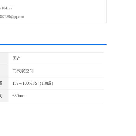
104177
489@qq.com
国产
门式双空间
围
1%～100%FS（1.0级）
间
650mm