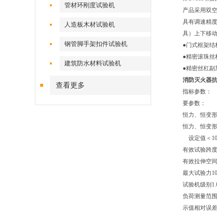
管材环刚度试验机
产品采用双
具有调速精
人造板木材试验机
具）上下移
钢管脚手架扣件试验机
●门式框架结
●精密滚珠丝
建筑防水材料试验机
●精密丝杠副
消防灭火器
查看更多
指标参数：
要参数：
恒力、恒变
恒力、恒变
设定值＜10
有效试验跨
有效拉伸空
最大试验力
1
试验机级别
1
负荷测量范
示值相对误