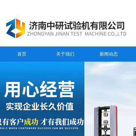
首页
关于我们
新闻动态