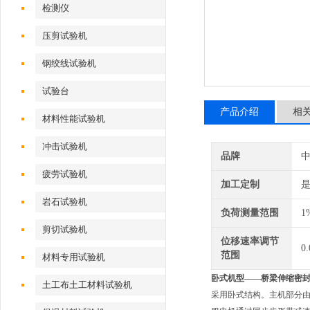
检测仪
压剪试验机
钢绞线试验机
试验台
产品介绍
相
材料性能试验机
冲击试验机
品牌
疲劳试验机
加工定制
岩石试验机
负荷测量范围
1
剪切试验机
位移速率调节
0
范围
材料专用试验机
卧式机型——
桥梁伸缩密
土工布土工材料试验机
采用卧式结构。主机部分