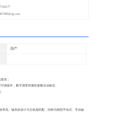
104177
489@qq.com
国产
精度高；
何可调器件，数字调零和测控参数自动标定。
据。
效率高。辅具的设计与主机相匹配，结构为楔型平动式、手动旋