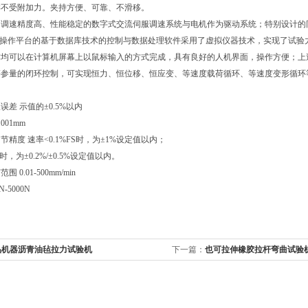
样不受附加力。夹持方便、可靠、不滑移。
用调速精度高、性能稳定的数字式交流伺服调速系统与电机作为驱动系统；特别设计的
ws为操作平台的基于数据库技术的控制与数据处理软件采用了虚拟仪器技术，实现了试
作均可以在计算机屏幕上以鼠标输入的方式完成，具有良好的人机界面，操作方便；上
等参量的闭环控制，可实现恒力、恒位移、恒应变、等速度载荷循环、等速度变形循环
差 示值的±0.5%以内
001mm
精度 速率<0.1%FS时，为±1%设定值以内；
S时，为±0.2%/±0.5%设定值以内。
0.01-500mm/min
-5000N
品机器沥青油毡拉力试验机
下一篇：
也可拉伸橡胶拉杆弯曲试验