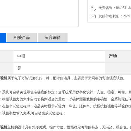
免费咨询：86-0531-87
发邮件给我们：2659367
相关产品
留言询价
中研
产地
是
试验机
属于电子万能试验机的一种，配弯曲辅具，主要用于牙刷柄的弯曲强度试验。
定：系统可自动实现示值准确度的标定；全系统采用数字化设计，安全、稳定、可靠、
档：根据试验力的大小自动切换到适当的量程，以确保测量数据的准确性；全系统无任
示：在整个试验过程中，液晶实时显示试验力、峰值、延伸率、抗压抗拉强度等试验数
：试验参数输入完毕,可自动完成试验过程；
试验机
主机的设计具有外形美观、操作方便、性能稳定可靠的特点，无污染、噪音低、