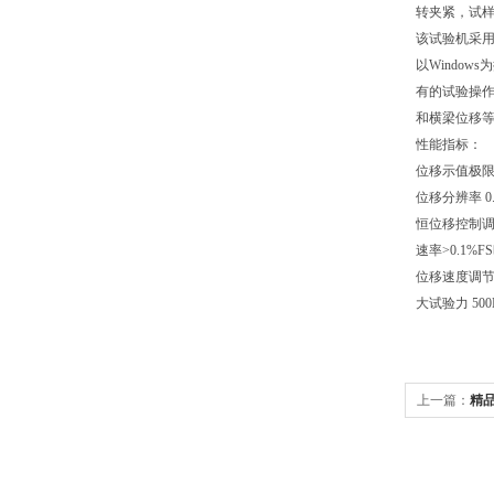
转夹紧，试
该试验机采
以Windo
有的试验操
和横梁位移
性能指标：
位移示值极限误
位移分辨率 0.
恒位移控制调节
速率>0.1%F
位移速度调节范围 
大试验力 500N
上一篇：
精