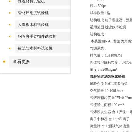
保温材料试验机
压力 500pa
管材环刚度试验机
试样数量 1路
结构组成 粒子发生器，流
人造板木材试验机
适用范围 过滤效率检测
结构组成：
钢管脚手架扣件试验机
本装置由NaCL货油类介
建筑防水材料试验机
气源系统：
排气量： 10±100L/M
查看更多
固体气溶胶颗粒度：0.075±0
浓度：≤200mg/m³
颗粒物过滤效率试验机
试验介质 NaCL或者油类
空气流量 10-100L/min
气溶胶颗粒度 0.075±0.02u
气流通过面积 100 cm2
气溶胶发生器 台 1 产生一
离子中和器 台 1 中和离子
流量计 个 1 测试气体流量