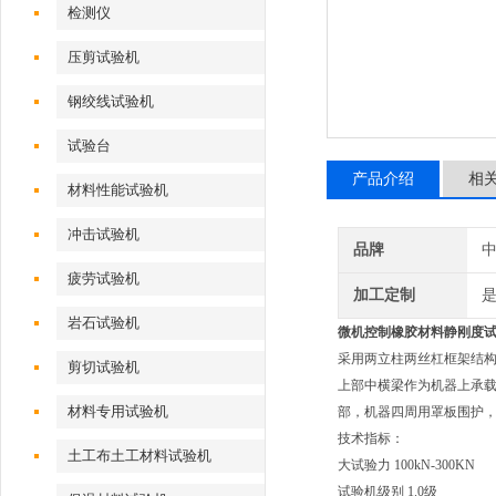
检测仪
压剪试验机
钢绞线试验机
试验台
产品介绍
相
材料性能试验机
冲击试验机
品牌
疲劳试验机
加工定制
岩石试验机
微机控制
橡胶材料静刚度
采用两立柱两丝杠框架结构
剪切试验机
上部中横梁作为机器上承
材料专用试验机
部，机器四周用罩板围护
技术指标：
土工布土工材料试验机
大试验力 100kN-300KN
试验机级别 1.0级