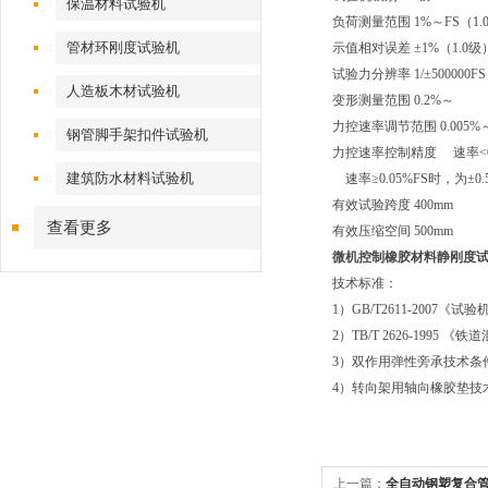
保温材料试验机
负荷测量范围 1%～FS（1.
管材环刚度试验机
示值相对误差 ±1%（1.0级
试验力分辨率 1/±50000
人造板木材试验机
变形测量范围 0.2%～
力控速率调节范围 0.005%～
钢管脚手架扣件试验机
力控速率控制精度 速率<0
建筑防水材料试验机
速率≥0.05%FS时，为±0
有效试验跨度 400mm
查看更多
有效压缩空间 500mm
微机控制
橡胶材料静刚度
技术标准：
1）GB/T2611-2007《
2）TB/T 2626-199
3）双作用弹性旁承技术条件（Q/
4）转向架用轴向橡胶垫技术条件
上一篇：
全自动钢塑复合