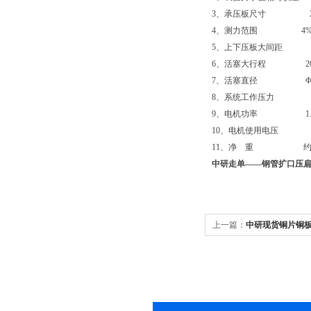
3、承压板尺寸 250
4、测力范围 4%
5、上下压板大间距 3
6、活塞大行程 20
7、活塞直径 Φ25
8、系统工作压力 40
9、电机功率 1.5
10、电机使用电压 
11、净 重 约120
中研走单——
钢管扩口压
上一篇：
中研现货铜片铜