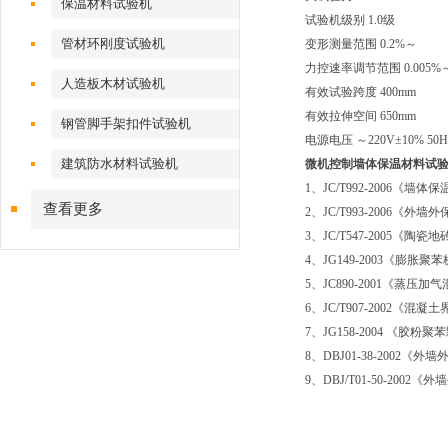
保温材料试验机
试验机级别 1.0级
管材环刚度试验机
变形测量范围 0.2%～
力控速率调节范围 0.005%～
人造板木材试验机
有效试验跨度 400mm
有效拉伸空间 650mm
钢管脚手架扣件试验机
电源电压 ～220V±10% 5
建筑防水材料试验机
微机控制
墙体保温材料试
1、JC/T992-2006《
查看更多
2、JC/T993-2006
3、JC/T547-2005《陶
4、JG149-2003《膨
5、JC890-2001《蒸
6、JC/T907-2002《混
7、JG158-2004 《胶
8、DBJ01-38-200
9、DBJ/T01-50-20