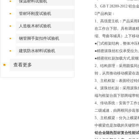
保温材料试验机
5、GB T 28289-201
管材环刚度试验机
产品构架：
1、高强度主机：产品采用
人造板木材试验机
在工作台下部。具有调速
缩、弯曲等辅具）上下移
钢管脚手架扣件试验机
●门式框架结构，整体冲压
建筑防水材料试验机
●精密滚珠丝杠仅承受拉力
●精密丝杠副加载方式,双
查看更多
2、结构原理：采用圆弧同
转，从而推动移动横梁在
3、主机框架：表面经过钝
4、滚珠丝杠副：采用滚珠
端与框架台面下部两端带
4、传动系统：安装于工作
二级减速，由两根同步齿
5、主机横梁：分为上横梁
中横梁也是加载的关键部
铝合金隔热型材复合性能