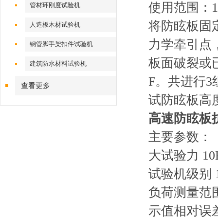
使用范围：1.
管材环刚度试验机
将防眩板固
人造板木材试验机
力学牵引点，
钢管脚手架扣件试验机
板面破裂或
建筑防水材料试验机
F。共进行
查看更多
试防眩板高度7
高速防眩板
主要参数：
大试验力 10K
试验机级别 1
负荷测量范
示值相对误差 