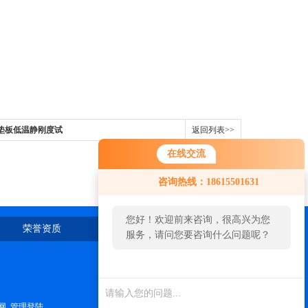
缓冲垫板低温静刚度试
返回列表>>
在线交流
咨询热线：18615501631
您好！欢迎前来咨询，很高兴为您
荣誉资质
在线留言
联系我们
服务，请问您要咨询什么问题呢？
您好，看您停留很久了，是否找到
了需求产品，您可以直接在线与我
联系！
网
管理登陆