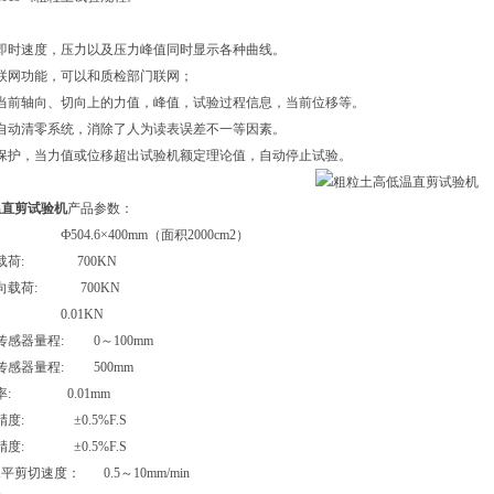
即时速度，压力以及压力峰值同时显示各种曲线。
联网功能，可以和质检部门联网；
当前轴向、切向上的力值，峰值，试验过程信息，当前位移等。
自动清零系统，消除了人为读表误差不一等因素。
保护，当力值或位移超出试验机额定理论值，自动停止试验。
温直剪试验机
产品参数：
 Ф504.6×400mm（面积2000cm2）
轴向载荷: 700KN
向载荷: 700KN
: 0.01KN
传感器量程: 0～100mm
传感器量程: 500mm
率: 0.01mm
精度: ±0.5%F.S
精度: ±0.5%F.S
平剪切速度： 0.5～10mm/min