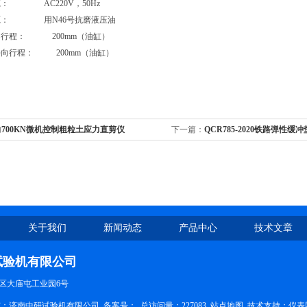
源： AC220V，50Hz
油源： 用N46号抗磨液压油
向行程： 200mm（油缸）
平向行程： 200mm（油缸）
700KN微机控制粗粒土应力直剪仪
下一篇：
QCR785-2020铁路弹性
验机
关于我们
新闻动态
产品中心
技术文章
试验机有限公司
区大庙屯工业园6号
权所有：济南中研试验机有限公司
备案号：
总访问量：227083
站点地图
技术支持：
仪表