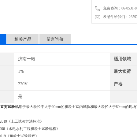
免费咨询：86-0531-87
发邮件给我们：2659367
相关产品
留言询价
济南一诺
适用领域
1%
最大负荷
220V
产地
是
温直剪试验机
用于最大粒径不大于60mm的粗粒土室内试验和最大粒径大于80mm的现
123-2019《土工试验方法标准》
356-2006《水电水利工程粗粒土试验规程》
29-2019《粗粒土试验规程》