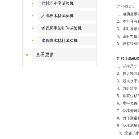
管材环刚度试验机
产品特点：
1、电脑显示
人造板木材试验机
2、本机具有
钢管脚手架扣件试验机
3、实时显示
4、设有力值
建筑防水材料试验机
5、设有过载
查看更多
粗粒土高低
1、试样尺寸:
2、最大
3、最大水平
4、力分辨率
5、垂直位移
6、水平位移
7、位移分辨
8、力传测量
9、位移测量
10、应变式水