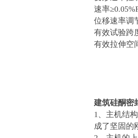
速率≥0.05
位移速率调节范
有效试验跨度 
有效拉伸空
建筑硅酮密
1、主机结
成了坚固的
2、主机的