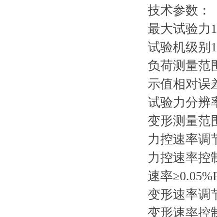
技术参数：
最大试验力1
试验机级别1
负荷测量范围1
示值相对误差
试验力分辨率1
变形测量范围0
力控速率调节范
力控速率控制
速率≥0.05
变形速率调节范
变形速率控制