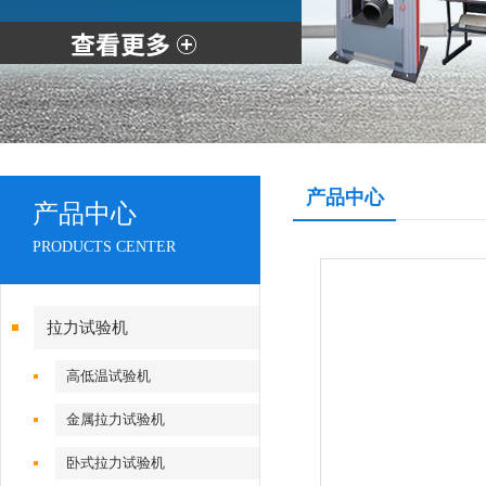
产品中心
产品中心
PRODUCTS CENTER
拉力试验机
高低温试验机
金属拉力试验机
卧式拉力试验机