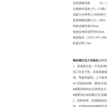
负荷测量范围 1%～100
示值相对误差±1%（1.0级
试验力分辨率1/±500000
变形测量范围0.2%～100%
有效试验跨度450mm
有效拉伸压缩空间620mm
电源电压～220V±10% 5
机器功率
1.5kw
螺栓螺钉拉力试验机
结构
1、高强度主机：产品采用
在工作台下部。具有调速
缩、弯曲等辅具）上下移
●门式框架结构，整体冲压
●精密滚珠丝杠仅承受拉力
●精密丝杠副加载方式,双
2、结构原理：采用圆弧同
转，从而推动移动横梁在