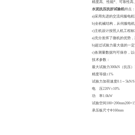
精度高、性能*、可靠性高、操作
水泥抗压抗折试验机
特点
a)采用先进的交流伺服电机
b)全机械结构，从伺服电
c)主机设计按照人机工程
a)充分发挥了微机的优势
b)超过试验力最大值的一
c)各测量数据均可
保存，以
技术参数：
最大试验力
300kN（抗压）
精度等级
±1%
试验力加荷速度
0.1～5kN/S
电 压
220V±10%
功 率
1.0kW
试验空间
180×200mm
200×1
承压板尺寸
Φ160mm