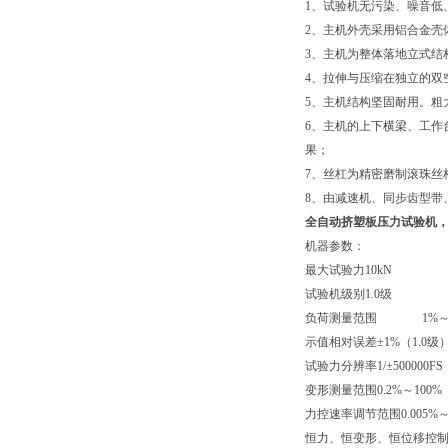
1、试验机无污染、噪音低
2、主机外壳采用铝合金壳
3、主机为整体落地立式结
4、拉伸与压缩在独立的双
5、主机结构坚固耐用。粗
6、主机的上下横梁、工作
果；
7、丝杠为精密磨制滚珠丝
8、由减速机、同步齿型带
全自动
挤塑板压力试验机
，
机器参数：
最大试验力
10kN
试验机级别
1.0级
负荷测量范围
1%～100
示值相对误差
±1%（1.0级
试验力分辨率
1/±50000
变形测量范围
0.2%～100%
力控速率调节范围
0.005%
恒力、恒变形、恒位移控