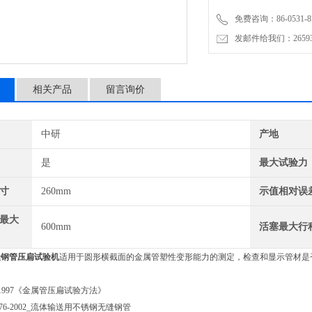
4、GB/T245-1997《金
免费咨询：86-0531-87
5、GB/T2611-1992
发邮件给我们：2659367
相关产品
留言询价
中研
产地
是
最大试验力
寸
260mm
示值相对误
最大
600mm
活塞最大行
缝钢管压扁试验机
适用于圆形横截面的金属管塑性变形能力的测定，检查和显示管材是
46-1997《金属管压扁试验方法》
4976-2002_流体输送用不锈钢无缝钢管