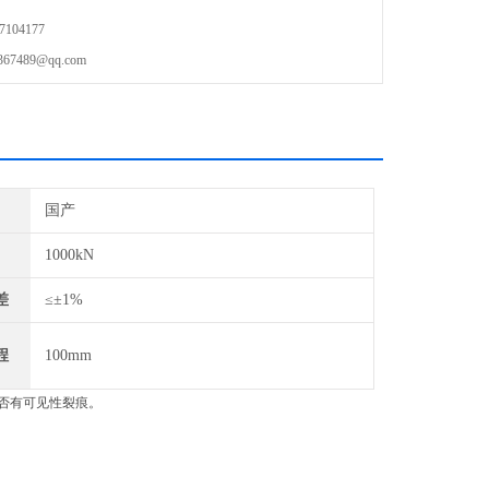
属管卷边试验方法》
104177
《试验机通用技术要求》等国家标准。
489@qq.com
国产
1000kN
差
≤±1%
程
100mm
否有可见性裂痕。