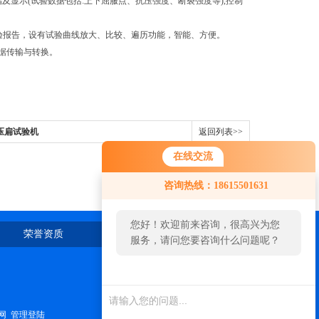
显示(试验数据包括:上下屈服点、抗压强度、断裂强度等),控制
及试验报告，设有试验曲线放大、比较、遍历功能，智能、方便。
数据传输与转换。
压扁试验机
返回列表>>
在线交流
咨询热线：18615501631
您好！欢迎前来咨询，很高兴为您
荣誉资质
在线留言
联系我们
服务，请问您要咨询什么问题呢？
您好，看您停留很久了，是否找到
了需求产品，您可以直接在线与我
联系！
网
管理登陆