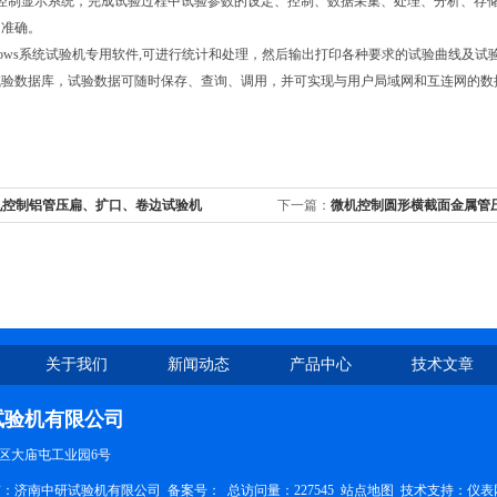
控制显示系统，完成试验过程中试验参数的设定、控制、数据采集、处理、分析、存储及
、准确。
ndows系统试验机专用软件,可进行统计和处理，然后输出打印各种要求的试验曲线
试验数据库，试验数据可随时保存、查询、调用，并可实现与用户局域网和互连网的
机控制铝管压扁、扩口、卷边试验机
下一篇：
微机控制圆形横截面金属管
关于我们
新闻动态
产品中心
技术文章
试验机有限公司
区大庙屯工业园6号
权所有：济南中研试验机有限公司
备案号：
总访问量：227545
站点地图
技术支持：
仪表