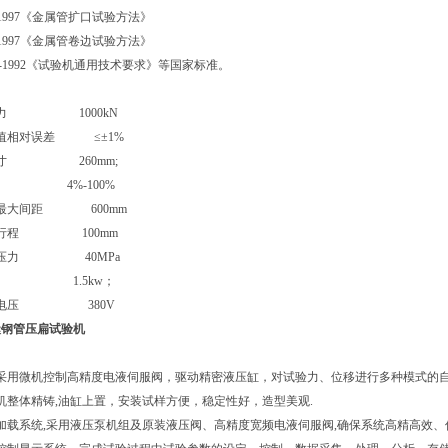
42-1997《金属管扩口试验方法》
45-1997《金属管卷边试验方法》
611-1992《试验机通用技术要求》等国家标准。
力
1000kN
值相对误差
≤±1%
寸
260mm;
4%-100%
最大间距
600mm
行程
100mm
压力
40MPa
1.5kw；
机使用电压
380V
缝钢管压扁试验机
机采用微机控制高精度电液伺服阀，驱动精密液压缸，对试验力、位移进行多种模式的
机整体精铸,油缸上置，安装试样方便，稳定性好，造型美观.
加载系统,采用液压泵机组及原装液压阀、高精度宽频电液伺服阀,确保系统高精高效、