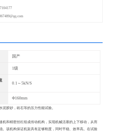
104177
489@qq.com
国产
1级
速
0.1～5kN/S
Φ160mm
》标准。用于水泥胶砂，砖石等的压力性能试验。
速机和精密丝杠组成传动机构，实现机械活塞的上下移动，从而
稳。该机构保证机架具有足够刚度，同时平稳、效率高。在试验