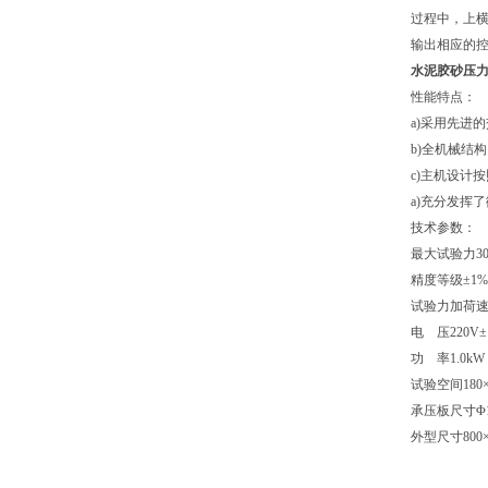
过程中，上横
输出相应的控
水泥胶砂压
性能特点：
a)采用先进
b)全机械结
c)主机设计
a)充分发挥
技术参数：
最大试验力
3
精度等级
±1%
试验力加荷
电 压
220V±
功 率
1.0kW
试验空间
180
承压板尺寸
Φ
外型尺寸
800