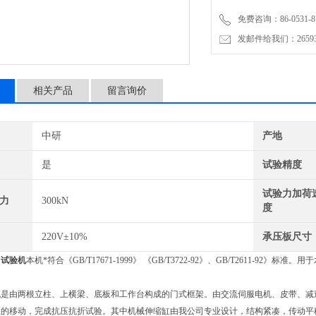
免费咨询：86-0531-87
发邮件给我们：2659367
相关产品
留言询价
中研
产地
是
试验精度
试验力加荷
力
300kN
度
220V±10%
承压板尺寸
力试验机
本机*符合《GB/T17671-1999》 《GB/T3722-92》、GB/T2611-92
机是由两根立柱、上横梁、底板和工作台构成的门式框架。由交流伺服电机、皮带、减
盘的移动，完成抗压抗折试验。其中机械伸缩缸由我公司专业设计，结构紧凑，传动平