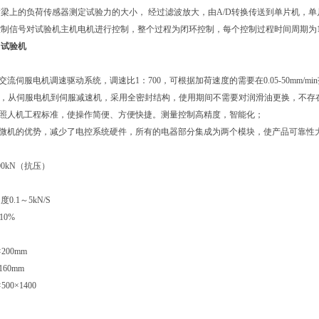
梁上的负荷传感器测定试验力的大小， 经过滤波放大，由A/D转换传送到单片机，
制信号对试验机主机电机进行控制，整个过程为闭环控制，每个控制过程时间周期为
力试验机
的交流伺服电机调速驱动系统，调速比1：700，可根据加荷速度的需要在0.05-50mm/
构，从伺服电机到伺服减速机，采用全密封结构，使用期间不需要对润滑油更换，不存
按照人机工程标准，使操作简便、方便快捷。测量控制高精度，智能化；
了微机的优势，减少了电控系统硬件，所有的电器部分集成为两个模块，使产品可靠性
00kN（抗压）
速度
0.1～5kN/S
10%
×200mm
160mm
×500×1400