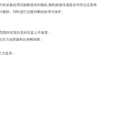
单片机采集处理试验数据送到微机,微机根据传感器信号经过运算再
10毫秒。同时进行过载判断的处理与保护。
min范围内实现任意的压盘上升速度；
在压力油泄漏和比例阀堵塞；
大大提高；