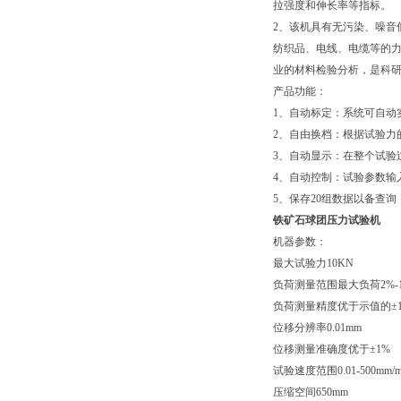
拉强度和伸长率等指标。
2、该机具有无污染、噪音
纺织品、电线、电缆等的
业的材料检验分析，是科
产品功能：
1、自动标定：系统可自动
2、自由换档：根据试验力
3、自动显示：在整个试验
4、自动控制：试验参数输
5、保存20组数据以备查
铁矿石球团压力试验机
机器参数：
最大试验力
10KN
负荷测量范围
最大负荷2%-1
负荷测量精度
优于示值的±
位移分辨率
0.01mm
位移测量准确度
优于±1%
试验速度范围
0.01-500mm/m
压缩空间
650mm