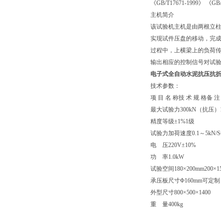
《GB/T17671-1999》 
主机简介
该试验机主机是由两根立
实现试件压盘的移动，完
过程中，上横梁上的负荷传
输出相应的控制信号对试验
电子式
全自动水泥抗压抗
技术参数：
项 目 名 称
技 术 规 格
备 注
最大试验力
300kN（抗压）
精度等级
±1%
1级
试验力加荷速度
0.1～5kN/S
电 压
220V±10%
功 率
1.0kW
试验空间
180×200mm
200×1
承压板尺寸
Φ160mm
可定制
外型尺寸
800×500×1400
重 量
400kg