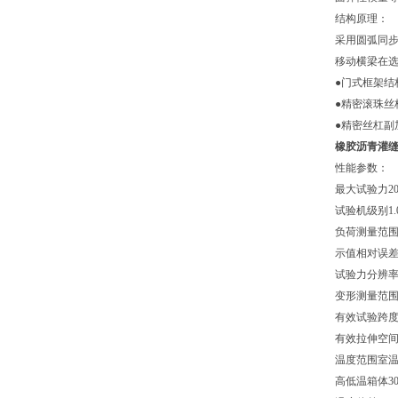
结构原理：
采用圆弧同
移动横梁在
●门式框架结
●精密滚珠丝
●精密丝杠副
橡胶沥青灌
性能参数：
最大试验力
2
试验机级别
1
负荷测量范
示值相对误
试验力分辨
变形测量范
有效试验跨
有效拉伸空
温度范围
室温
高低温箱体
3