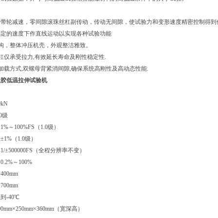
步带轮减速，零间隙滚珠丝杠副传动，传动无间隙，使试验力和变形速度精密控制得到
选定的速度下作直线运动以实现各种试验功能
构，整体冲压机壳，外观整洁雅致。
杠仅承受拉力,有效延长寿命及刚性稳定性.
加载方式,双螺母背紧消间隙,确保系统高刚性及高动态性能.
缝胶低温拉伸试验机
0kN
.0级
围
1%～100%FS（1.0级）
差
±1%（1.0级）
率
1/±500000FS（全程分辨率不变）
围
0.2%～100%
度
400mm
间
700mm
到-40℃
00mm×250mm×360mm（宽深高）