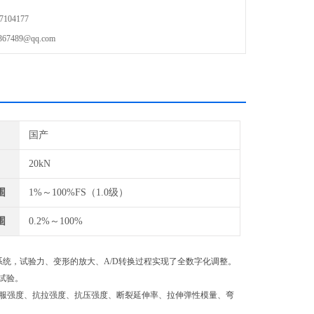
104177
489@qq.com
国产
20kN
围
1%～100%FS（1.0级）
围
0.2%～100%
系统，试验力、变形的放大、A/D转换过程实现了全数字化调整。
试验。
上下屈服强度、抗拉强度、抗压强度、断裂延伸率、拉伸弹性模量、弯