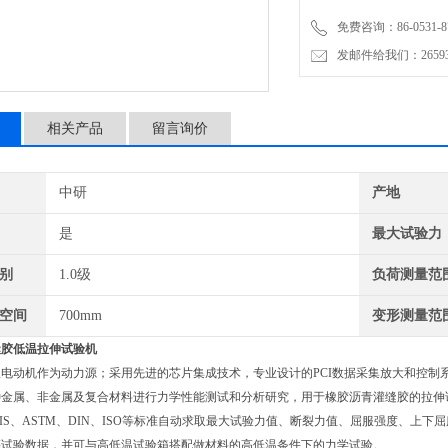
免费咨询：86-0531-87
发邮件给我们：2659367
相关产品
留言询价
中研
产地
是
最大试验力
别
1.0级
负荷测量范
空间
700mm
变形测量范
缝胶低温拉伸试验机
电动机作为动力源；采用先进的芯片集成技术，专业设计的PCI数据采集放大和控制
种金属、非金属及复合材料进行力学性能测试和分析研究，用于橡胶沥青灌缝胶的拉伸
JIS、ASTM、DIN、ISO等标准自动求取最大试验力值、断裂力值、屈服强度、
等试验数据，并可与高低温试验箱搭配做材料的高低温条件下的力学试验。