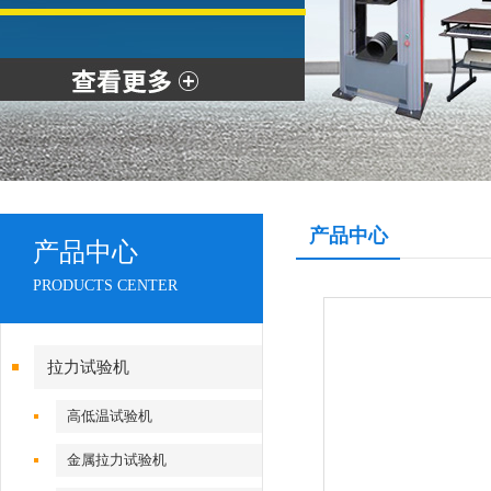
产品中心
产品中心
PRODUCTS CENTER
拉力试验机
高低温试验机
金属拉力试验机