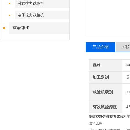
卧式拉力试验机
电子拉力试验机
查看更多
产品介绍
相
品牌
加工定制
试验机级别
1
有效试验跨度
4
微机控制
链条拉力试验机
主
结构原理：