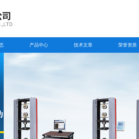
态
产品中心
技术文章
荣誉资质