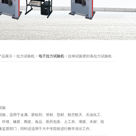
产品展示
>
拉力试验机
>
电子拉力试验机
> 拉伸试验密封条拉力试验机
试验
试验，适用于金属、胶粘剂、管材、型材、航空航天、石油化工、
、纤维、橡胶、陶瓷、食品、医药包装、土工布、薄膜、木材、纸
量监督部门，同时还适用于大中专院校进行教学演示工作。