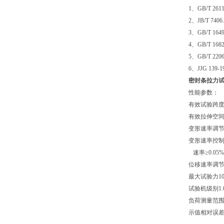
1、GB/T 2
2、JB/T 7
3、GB/T 1
4、GB/T 
5、GB/T 
6、JJG 1
密封条拉力
性能参数：
有效试验跨
有效拉伸空
变形速率调
变形速率控
速率≥0.05
位移速率调
最大试验力
1
试验机级别
1
负荷测量范
示值相对误