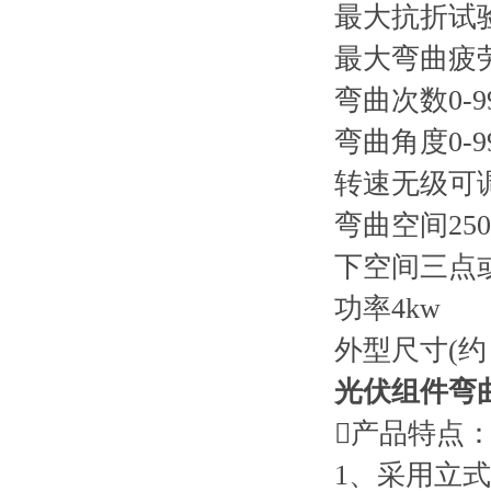
最大抗折试
最大弯曲疲
弯曲次数
0-9
弯曲角度
0-
转速
无级可
弯曲空间
2
下空间
三点
功率
4kw
外型尺寸(约
光伏组件弯
产品特点
1、采用立