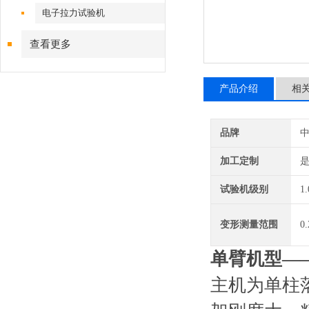
电子拉力试验机
查看更多
产品介绍
相
品牌
加工定制
试验机级别
1
变形测量范围
0
单臂机型—
主机为单柱