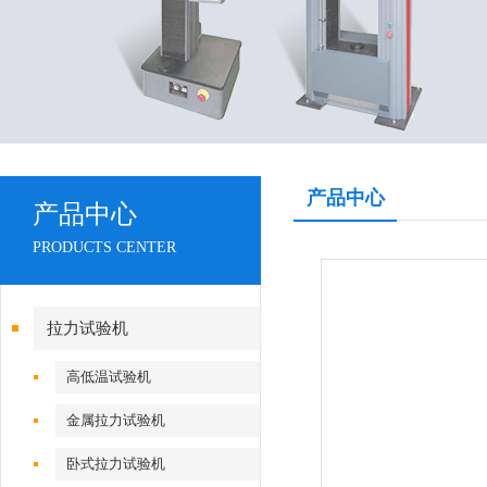
产品中心
产品中心
PRODUCTS CENTER
拉力试验机
高低温试验机
金属拉力试验机
卧式拉力试验机