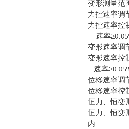
变形测量范
力控速率调
力控速率控
速率≥0.0
变形速率调
变形速率控
速率≥0.05
位移速率调
位移速率控
恒力、恒变
恒力、恒变
内