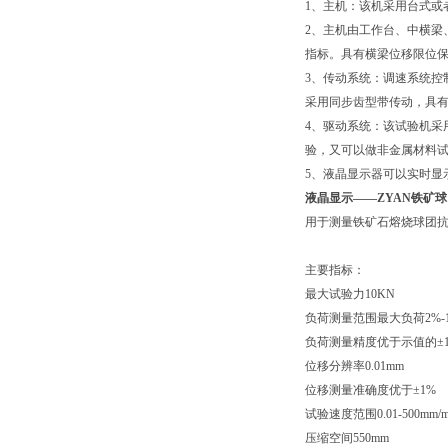
1、主机：该机采用台式或
2、主机由工作台、中横梁
指标。具有横梁位移限位
3、传动系统：调速系统控
采用同步齿型带传动，具
4、驱动系统：该试验机采
验，又可以做非金属材料
5、液晶显示器可以实时显
液晶显示——
ZYAN铁矿
用于测量铁矿石熔烧球团抗压
主要指标：
最大试验力
10KN
负荷测量范围
最大负荷2%-1
负荷测量精度
优于示值的±
位移分辨率
0.01mm
位移测量准确度
优于±1%
试验速度范围
0.01-500mm/m
压缩空间
550mm