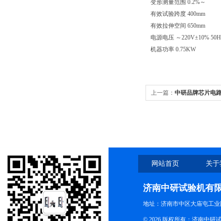
变形测量范围 0.2%～
有效试验跨度 400mm
有效拉伸空间 650mm
电源电压 ～220V±10% 5
机器功率 0.75KW
上一篇：
中研品牌芯片电
网站首页
关于
济南中研试验机有
地址：济南市中区大庙屯工业
© 2026 版权所有：济南中