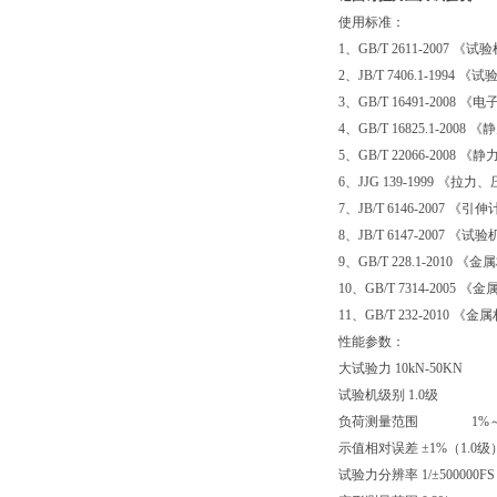
使用标准：
1、GB/T 2611-2007 
2、JB/T 7406.1-199
3、GB/T 16491-2008
4、GB/T 16825.1
5、GB/T 22066-20
6、JJG 139-1999 
7、JB/T 6146-2007 
8、JB/T 6147-200
9、GB/T 228.1-201
10、GB/T 7314-200
11、GB/T 232-201
性能参数：
大试验力 10kN-50KN
试验机级别 1.0级
负荷测量范围 1%～FS
示值相对误差 ±1%（1.0级
试验力分辨率 1/±50000