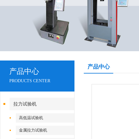
产品中心
产品中心
PRODUCTS CENTER
拉力试验机
高低温试验机
金属拉力试验机