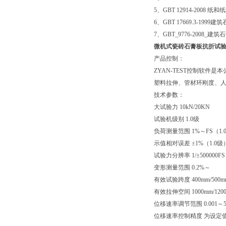
5、GBT 12914-2008 
6、GBT 17669.3-199
7、GBT_9776-2008_
微机式
瓷砖石膏板抗折试
产品控制：
ZYAN-TEST控制软
塑料拉伸、管材环刚度、
技术参数：
大试验力 10kN/20KN
试验机级别 1.0级
负荷测量范围 1%～FS（1.
示值相对误差 ±1%（1.0级
试验力分辨率 1/±50000
变形测量范围 0.2%～
有效试验跨度 400mm/5
有效拉伸空间 1000mm/1
位移速率调节范围 0.001～50
位移速率控制精度 为设定值